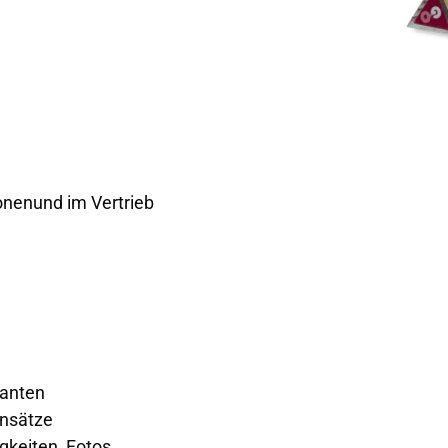
onenund im Vertrieb
ianten
insätze
igkeiten, Fotos