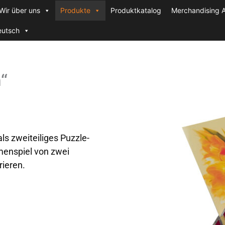
Wir über uns
Produkte
Produktkatalog
Merchandising A
eutsch
“
als zweiteiliges Puzzle-
menspiel von zwei
ieren.