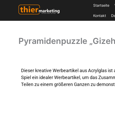
Zum
Startseite
Inhalt
Kontakt
D
springen
Thier Marketing GmbH - Hersteller für Schlüsselanhänger, Fotomagnete und vieles mehr...
Pyramidenpuzzle „Gizeh
Dieser kreative Werbeartikel aus Acrylglas ist 
Spiel ein idealer Werbeartikel, um das Zusam
Teilen zu einem größeren Ganzen zu demonstr