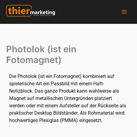
Zum
Inhalt
springen
Thier Marketing GmbH - Hersteller für Schlüsselanhänger, Fotomagnete und vieles mehr...
Photolok (ist ein
Fotomagnet)
Die Photolok (ist ein Fotomagnet) kombiniert auf
spielerische Art ein Passbild mit einem Haft-
Notizblock. Das ganze Produkt kann wahlweise als
Magnet auf metallischen Untergründen platziert
werden oder mit einem Aufsteller auf der Rückseite als
praktischer Desktop Bildständer. Als Rohmaterial wird
hochwertiges Plexiglas (PMMA) eingesetzt.