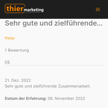
Zum
Inhalt
springen
Thier Marketing GmbH - Hersteller für Schlüsselanhänger, Fotomagnete und vieles mehr...
Sehr gute und zielführende…
Peter
1 Bewertung
DE
21. Dez. 2022
Sehr gute und zielführende Zusammenarbeit.
Datum der Erfahrung:
06. November 2022